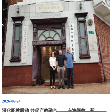
2026-06-24
2
深化职教联动 共促产教融合 ——东海继教、新型技师学院赴中华职业教育社参观交流