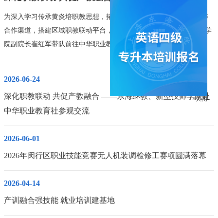
责
为深入学习传承黄炎培职教思想，拓宽继续教育、职业技能人才培养
合作渠道，搭建区域职教联动平台，6月24日，东海继教、新型技师学
院副院长崔红军带队前往中华职业教育社开展参观学习交流活动，重
；
点围绕商务数据分析师技能竞赛、产训融合项目等事宜深度洽谈，探
术
索校社协同育人全新模式。在讲解员引导下，依次参观社史陈列展
2026-06-24
区，系统梳理中华职业教育社百年发展脉络，深刻领会“使无业者有
深化职教联动 共促产教融合 ——东海继教、新型技师学院赴
业，使有业者乐业”的核心理念，全面了解职教社在技能竞赛组织、职
中华职业教育社参观交流
业技能等级认定、终身教育培训、创新创业孵化等领域核心业务布
×关闭
局，学习其依托统战性、教育性、民间性优势链接院校、企业、政府
2026-06-01
资源的成熟工作机制 。座谈中，崔红军副院长详细介绍学院现阶段重
点办学项目，双方围绕商务数据分析师职业技能竞赛携手共办、产训
2026年闵行区职业技能竞赛无人机装调检修工赛项圆满落幕
平
融合项目共建等事项展开深入交流。王黎明副部长对东海学院深耕区
域终身职业教育、聚焦数字技能人才培养的实践表示充分认可，指出
2026-04-14
职教社将发挥市级平台统筹优势，牵线对接闵行区职教社，打通市区
产训融合强技能 就业培训建基地
两级联动通道，在赛事申报、专家资源、政策对接等方面给予全方位